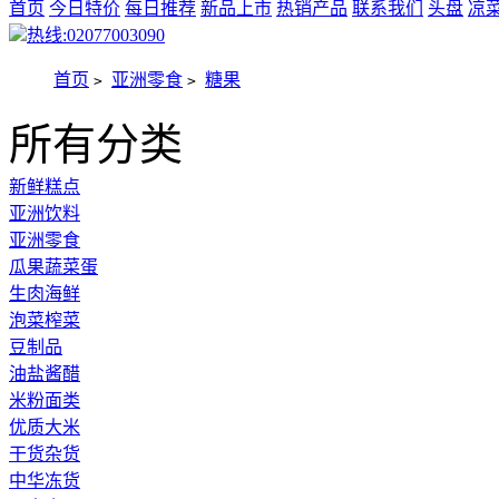
首页
今日特价
每日推荐
新品上市
热销产品
联系我们
头盘
凉
热线:02077003090
首页
亚洲零食
糖果
>
>
所有分类
新鲜糕点
亚洲饮料
亚洲零食
瓜果蔬菜蛋
生肉海鲜
泡菜榨菜
豆制品
油盐酱醋
米粉面类
优质大米
干货杂货
中华冻货