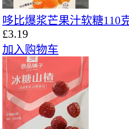
哆比爆浆芒果汁软糖110
£3.19
加入购物车