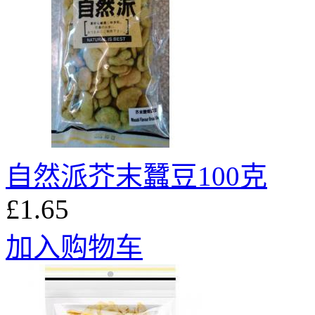
自然派芥末蠶豆100克
£1.65
加入购物车