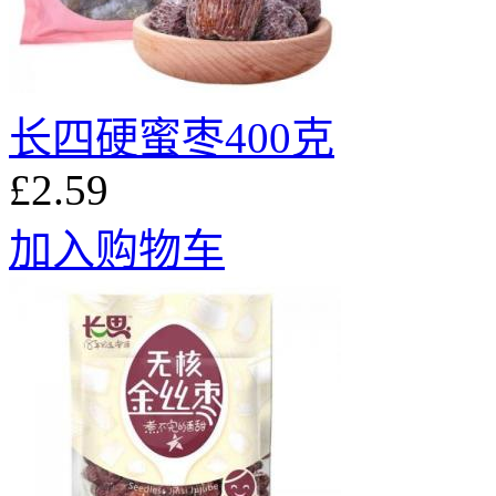
长四硬蜜枣400克
£2.59
加入购物车