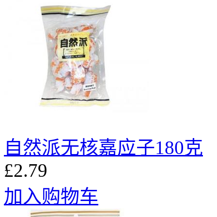
自然派无核嘉应子180克
£2.79
加入购物车