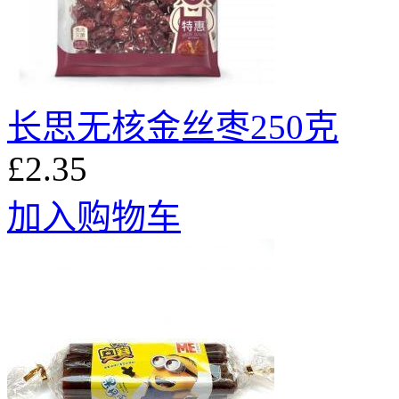
长思无核金丝枣250克
£2.35
加入购物车