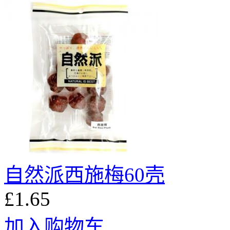
自然派西施梅60壳
£1.65
加入购物车