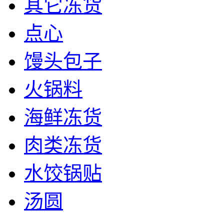
其它冻货
点心
馒头包子
火锅料
海鲜冻货
肉类冻货
水饺锅贴
汤圆