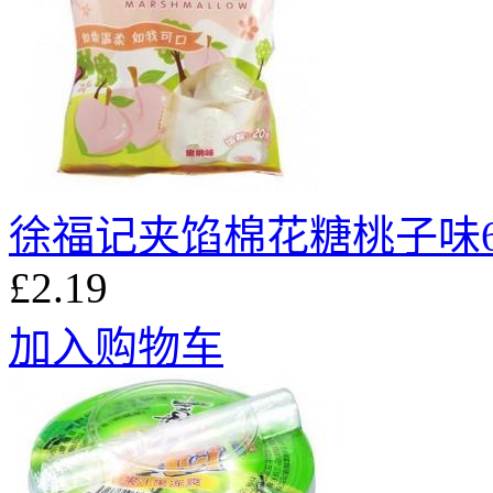
徐福记夹馅棉花糖桃子味6
£2.19
加入购物车