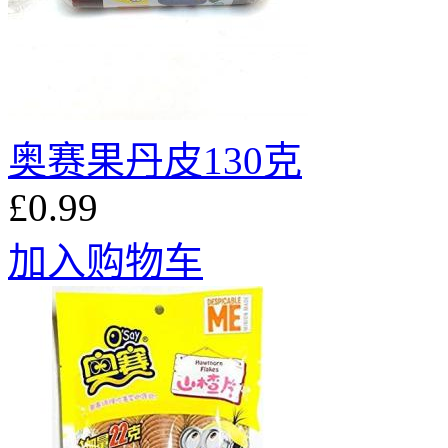
奥赛果丹皮130克
£0.99
加入购物车