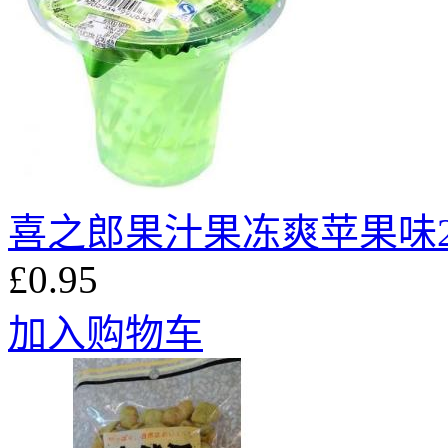
喜之郎果汁果冻爽苹果味2
£0.95
加入购物车