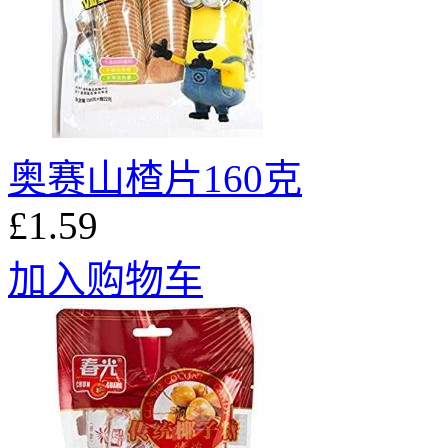
奥赛山楂片160克
£1.59
加入购物车