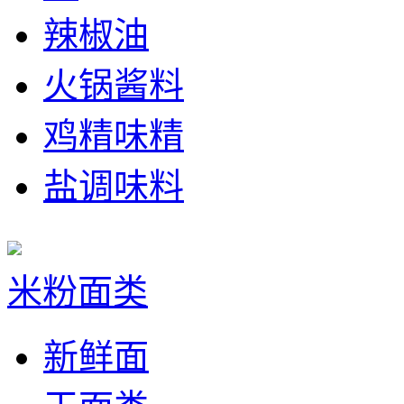
辣椒油
火锅酱料
鸡精味精
盐调味料
米粉面类
新鲜面