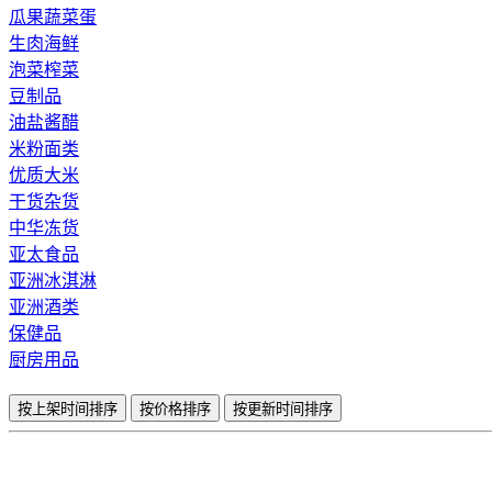
瓜果蔬菜蛋
生肉海鲜
泡菜榨菜
豆制品
油盐酱醋
米粉面类
优质大米
干货杂货
中华冻货
亚太食品
亚洲冰淇淋
亚洲酒类
保健品
厨房用品
按上架时间排序
按价格排序
按更新时间排序