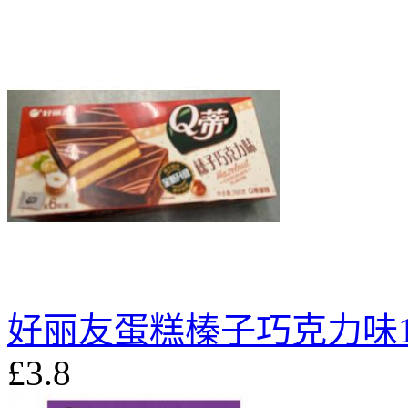
好丽友蛋糕榛子巧克力味1
£3.8