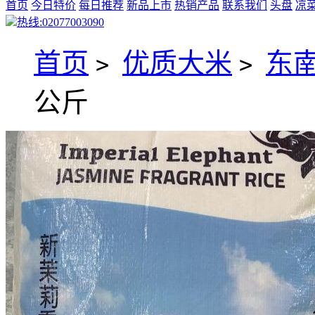
首页
今日特价
每日推荐
新品上市
热销产品
联系我们
头盘
凉
热线:02077003090
首页
优质大米
东
>
>
公斤