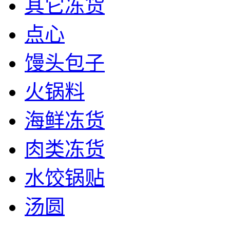
其它冻货
点心
馒头包子
火锅料
海鲜冻货
肉类冻货
水饺锅贴
汤圆