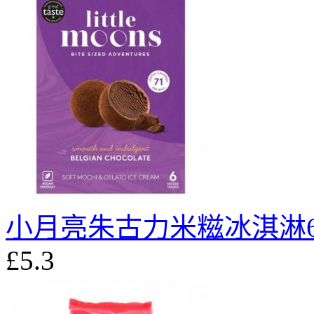
小月亮朱古力米糍冰淇淋
£5.3