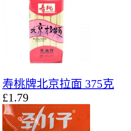
寿桃牌北京拉面 375克
£1.79