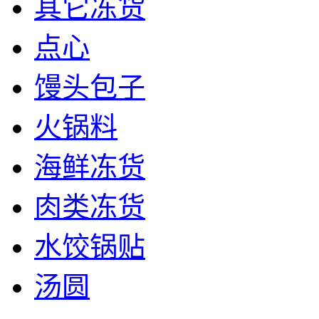
其它冻货
点心
馒头包子
火锅料
海鲜冻货
肉类冻货
水饺锅贴
汤圆