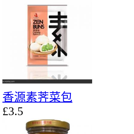
香源素荠菜包
£3.5