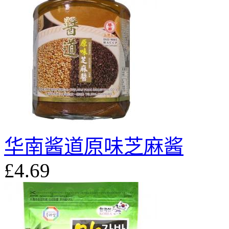
华南酱道原味芝麻酱
£4.69