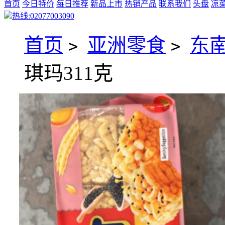
首页
今日特价
每日推荐
新品上市
热销产品
联系我们
头盘
凉
热线:02077003090
首页
亚洲零食
东
>
>
琪玛311克